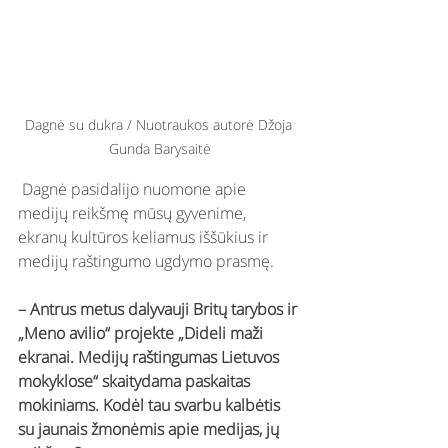
Dagnė su dukra / Nuotraukos autorė Džoja 
Gunda Barysaitė
 Dagnė pasidalijo nuomone apie 
medijų reikšmę mūsų gyvenime, 
ekranų kultūros keliamus iššūkius ir 
medijų raštingumo ugdymo prasmę. 
– Antrus metus dalyvauji Britų tarybos ir 
„Meno avilio“ projekte „Dideli maži 
ekranai. Medijų raštingumas Lietuvos 
mokyklose“ skaitydama paskaitas 
mokiniams. Kodėl tau svarbu kalbėtis 
su jaunais žmonėmis apie medijas, jų 