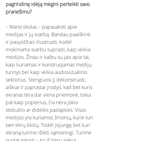
pagrindinę idėją mėgini perteikti savo 
pranešimu? 
– Mano tikslas – papasakoti apie 
medijas ir jų svarbą. Bandau paaiškinti 
ir pavyzdžiais iliustruoti, kodėl 
mokiniams svarbu suprasti, kaip veikia 
medijos. Žinau ir kalbu su jais apie tai, 
kaip kuriamas ir konstruojamas medijų 
turinys bei kaip veikia audiovizualinis 
sektorius. Stengiuosi jį dekonstruoti, 
aiškiai ir paprastai įrodyti, kad bet kuris 
ekranas tėra dar viena priemonė, tokia 
pat kaip popierius, čia nėra jokio 
stebuklo ar didelės paslapties. Visos 
medijos yra kuriamos žmonių, kurie turi 
tam tikrų tikslų. Todėl įsijungę bet kuri 
ekraną turime išlikti sąmoningi. Turime 
nuolat galvoti – ko iš tiesų siekia 