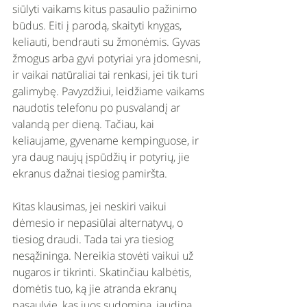
siūlyti vaikams kitus pasaulio pažinimo 
būdus. Eiti į parodą, skaityti knygas, 
keliauti, bendrauti su žmonėmis. Gyvas 
žmogus arba gyvi potyriai yra įdomesni, 
ir vaikai natūraliai tai renkasi, jei tik turi 
galimybę. Pavyzdžiui, leidžiame vaikams 
naudotis telefonu po pusvalandį ar 
valandą per dieną. Tačiau, kai 
keliaujame, gyvename kempinguose, ir 
yra daug naujų įspūdžių ir potyrių, jie 
ekranus dažnai tiesiog pamiršta. 
Kitas klausimas, jei neskiri vaikui 
dėmesio ir nepasiūlai alternatyvų, o 
tiesiog draudi. Tada tai yra tiesiog 
nesąžininga. Nereikia stovėti vaikui už 
nugaros ir tikrinti. Skatinčiau kalbėtis, 
domėtis tuo, ką jie atranda ekranų 
pasaulyje, kas juos sudomina, jaudina, 