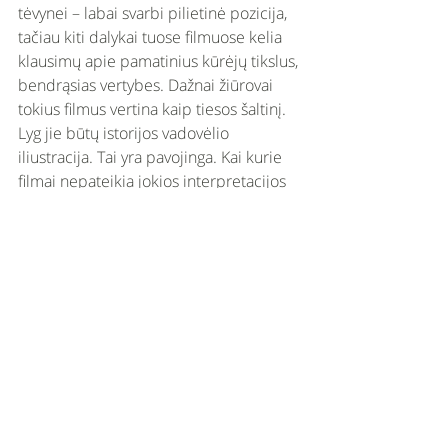
tėvynei – labai svarbi pilietinė pozicija, 
tačiau kiti dalykai tuose filmuose kelia 
klausimų apie pamatinius kūrėjų tikslus, 
bendrąsias vertybes. Dažnai žiūrovai 
tokius filmus vertina kaip tiesos šaltinį. 
Lyg jie būtų istorijos vadovėlio 
iliustracija. Tai yra pavojinga. Kai kurie 
filmai nepateikia jokios interpretacijos 
iš šiandienos pasaulio perspektyvos. Tai 
tarsi paminklo praeičiai statymas. 
Nepasitikiu filmais, kurie nekelia 
klausimų, neabejoja, teigia vieną tiesą, 
ypač jei ji pagrįsta tam tikromis 
ideologijomis.
– Į kiną dažnai žiūrima kaip į pramogą. 
Ar svarbu žiūrėti įvairesnius filmus ir 
kodėl? 