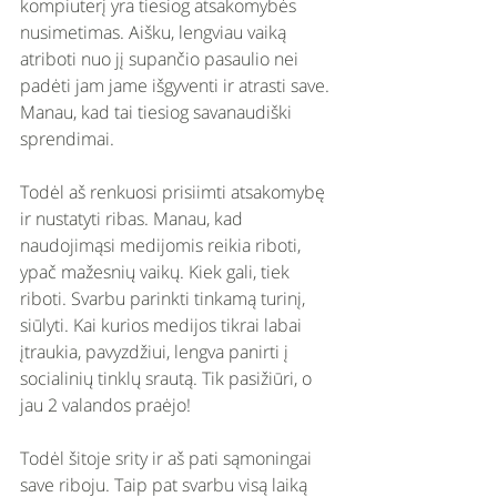
kompiuterį yra tiesiog atsakomybės 
nusimetimas. Aišku, lengviau vaiką 
atriboti nuo jį supančio pasaulio nei 
padėti jam jame išgyventi ir atrasti save. 
Manau, kad tai tiesiog savanaudiški 
sprendimai. 
Todėl aš renkuosi prisiimti atsakomybę 
ir nustatyti ribas. Manau, kad 
naudojimąsi medijomis reikia riboti, 
ypač mažesnių vaikų. Kiek gali, tiek 
riboti. Svarbu parinkti tinkamą turinį, 
siūlyti. Kai kurios medijos tikrai labai 
įtraukia, pavyzdžiui, lengva panirti į 
socialinių tinklų srautą. Tik pasižiūri, o 
jau 2 valandos praėjo! 
Todėl šitoje srity ir aš pati sąmoningai 
save riboju. Taip pat svarbu visą laiką 