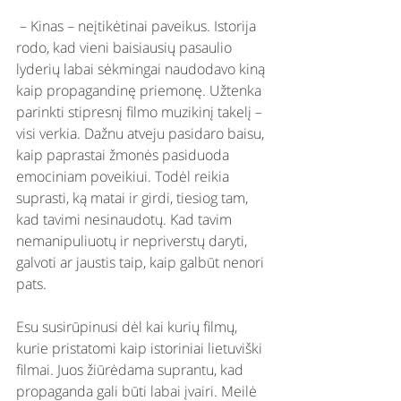
 – Kinas – neįtikėtinai paveikus. Istorija 
rodo, kad vieni baisiausių pasaulio 
lyderių labai sėkmingai naudodavo kiną 
kaip propagandinę priemonę. Užtenka 
parinkti stipresnį filmo muzikinį takelį – 
visi verkia. Dažnu atveju pasidaro baisu, 
kaip paprastai žmonės pasiduoda 
emociniam poveikiui. Todėl reikia 
suprasti, ką matai ir girdi, tiesiog tam, 
kad tavimi nesinaudotų. Kad tavim 
nemanipuliuotų ir nepriverstų daryti, 
galvoti ar jaustis taip, kaip galbūt nenori 
pats. 
Esu susirūpinusi dėl kai kurių filmų, 
kurie pristatomi kaip istoriniai lietuviški 
filmai. Juos žiūrėdama suprantu, kad 
propaganda gali būti labai įvairi. Meilė 