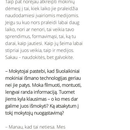
Taip pat norėjau atkreipti mokinių 
dėmesį į tai, kiek laiko jie praleidžia 
naudodamiesi įvairiomis medijomis. 
Jeigu su kuo nors praleidi labai daug 
laiko, nori ar nenori, tai veikia tavo 
sprendimus, formavimąsi, tai, ką tu 
darai, kaip jautiesi. Kaip jų šeima labai 
stipriai juos veikia, taip ir medijos. 
Sakau – naudokitės, bet galvokite. 
– Mokytojai pastebi, kad šiuolaikiniai 
mokiniai išmano technologijas geriau 
nei jie patys. Moka filmuoti, montuoti, 
lengvai randa informaciją. Tuomet 
jiems kyla klausimas – o ko mes dar 
galime juos išmokyti? Ką atsakytum į 
tokį mokytojų nuogąstavimą? 
– Manau, kad tai netiesa. Mes 