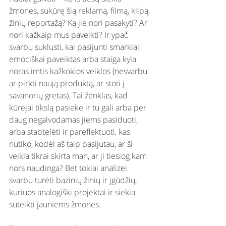
žmonės, sukūrę šią reklamą, filmą, klipą, 
žinių reportažą? Ką jie nori pasakyti? Ar 
nori kažkaip mus paveikti? Ir ypač 
svarbu suklusti, kai pasijunti smarkiai 
emociškai paveiktas arba staiga kyla 
noras imtis kažkokios veiklos (nesvarbu 
ar pirkti naują produktą, ar stoti į 
savanorių gretas). Tai ženklas, kad 
kūrėjai tikslą pasiekė ir tu gali arba per 
daug negalvodamas jiems pasiduoti, 
arba stabtelėti ir pareflektuoti, kas 
nutiko, kodėl aš taip pasijutau, ar ši 
veikla tikrai skirta man, ar ji tiesiog kam 
nors naudinga? Bet tokiai analizei 
svarbu turėti bazinių žinių ir įgūdžių, 
kuriuos analogiški projektai ir siekia 
suteikti jauniems žmonės. 