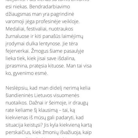
esi niekas. Bendradarbiavimo 
džiaugsmas man yra pagrindinė 
varomoji jėga profesinėje veikloje. 
Medaliai, festivaliai, nuotraukos 
žurnaluose ir kiti panašūs laimėjimų 
įrodymai dulka lentynose. Jie tėra 
fejerverkai. Žmogus šiame pasaulyje 
lieka tiek, kiek jisai save išdalina, 
įprasmina, pratęsia kituose. Man tai visa 
ko, gyvenimo esmė. 
Neslėpsiu, kad man didelį nerimą kelia 
šiandieninės Lietuvos visuomenės 
nuotaikos. Dažnai ir šeimoje, ir draugų 
rate keliame šį klausimą – tai, ką 
kiekvienas iš mūsų gali padaryti, kad 
situacija keistųsi? Jis kyla kiekvieną kartą 
perskaičius, kiek žmonių išvažiuoja, kaip 