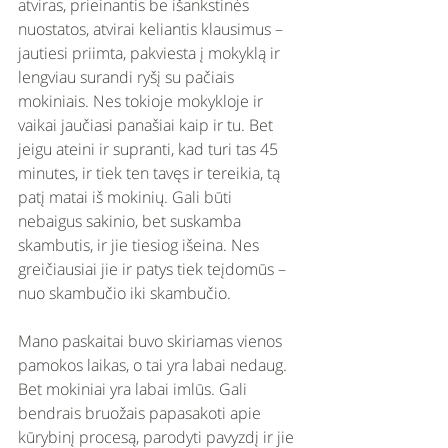
atviras, prieinantis be išankstinės 
nuostatos, atvirai keliantis klausimus – 
jautiesi priimta, pakviesta į mokyklą ir 
lengviau surandi ryšį su pačiais 
mokiniais. Nes tokioje mokykloje ir 
vaikai jaučiasi panašiai kaip ir tu. Bet 
jeigu ateini ir supranti, kad turi tas 45 
minutes, ir tiek ten tavęs ir tereikia, tą 
patį matai iš mokinių. Gali būti 
nebaigus sakinio, bet suskamba 
skambutis, ir jie tiesiog išeina. Nes 
greičiausiai jie ir patys tiek teįdomūs – 
nuo skambučio iki skambučio. 
Mano paskaitai buvo skiriamas vienos 
pamokos laikas, o tai yra labai nedaug. 
Bet mokiniai yra labai imlūs. Gali 
bendrais bruožais papasakoti apie 
kūrybinį procesą, parodyti pavyzdį ir jie 