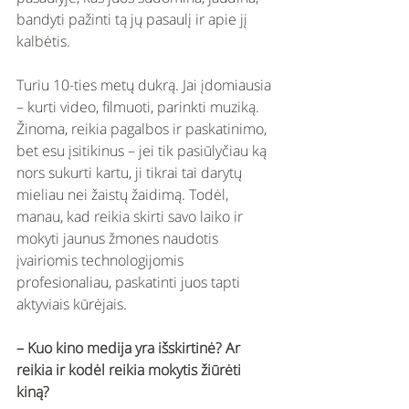
bandyti pažinti tą jų pasaulį ir apie jį 
kalbėtis. 
Turiu 10-ties metų dukrą. Jai įdomiausia 
– kurti video, filmuoti, parinkti muziką. 
Žinoma, reikia pagalbos ir paskatinimo, 
bet esu įsitikinus – jei tik pasiūlyčiau ką 
nors sukurti kartu, ji tikrai tai darytų 
mieliau nei žaistų žaidimą. Todėl, 
manau, kad reikia skirti savo laiko ir 
mokyti jaunus žmones naudotis 
įvairiomis technologijomis 
profesionaliau, paskatinti juos tapti 
aktyviais kūrėjais. 
– Kuo kino medija yra išskirtinė? Ar 
reikia ir kodėl reikia mokytis žiūrėti 
kiną?