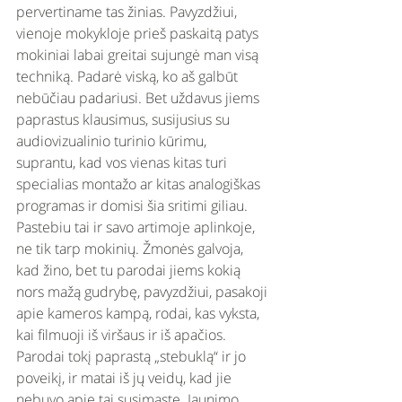
pervertiname tas žinias. Pavyzdžiui, 
vienoje mokykloje prieš paskaitą patys 
mokiniai labai greitai sujungė man visą 
techniką. Padarė viską, ko aš galbūt 
nebūčiau padariusi. Bet uždavus jiems 
paprastus klausimus, susijusius su 
audiovizualinio turinio kūrimu, 
suprantu, kad vos vienas kitas turi 
specialias montažo ar kitas analogiškas 
programas ir domisi šia sritimi giliau. 
Pastebiu tai ir savo artimoje aplinkoje, 
ne tik tarp mokinių. Žmonės galvoja, 
kad žino, bet tu parodai jiems kokią 
nors mažą gudrybę, pavyzdžiui, pasakoji 
apie kameros kampą, rodai, kas vyksta, 
kai filmuoji iš viršaus ir iš apačios. 
Parodai tokį paprastą „stebuklą“ ir jo 
poveikį, ir matai iš jų veidų, kad jie 
nebuvo apie tai susimąstę. Jaunimo 