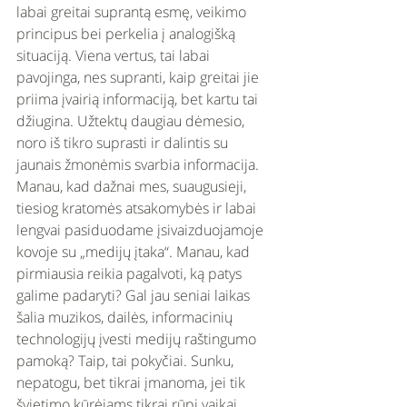
labai greitai suprantą esmę, veikimo 
principus bei perkelia į analogišką 
situaciją. Viena vertus, tai labai 
pavojinga, nes supranti, kaip greitai jie 
priima įvairią informaciją, bet kartu tai 
džiugina. Užtektų daugiau dėmesio, 
noro iš tikro suprasti ir dalintis su 
jaunais žmonėmis svarbia informacija. 
Manau, kad dažnai mes, suaugusieji, 
tiesiog kratomės atsakomybės ir labai 
lengvai pasiduodame įsivaizduojamoje 
kovoje su „medijų įtaka“. Manau, kad 
pirmiausia reikia pagalvoti, ką patys 
galime padaryti? Gal jau seniai laikas 
šalia muzikos, dailės, informacinių 
technologijų įvesti medijų raštingumo 
pamoką? Taip, tai pokyčiai. Sunku, 
nepatogu, bet tikrai įmanoma, jei tik 
švietimo kūrėjams tikrai rūpi vaikai, 