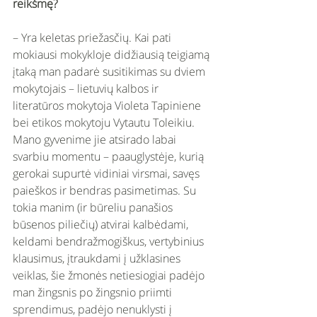
reikšmę?
– Yra keletas priežasčių. Kai pati 
mokiausi mokykloje didžiausią teigiamą 
įtaką man padarė susitikimas su dviem 
mokytojais – lietuvių kalbos ir 
literatūros mokytoja Violeta Tapiniene 
bei etikos mokytoju Vytautu Toleikiu. 
Mano gyvenime jie atsirado labai 
svarbiu momentu – paauglystėje, kurią 
gerokai supurtė vidiniai virsmai, savęs 
paieškos ir bendras pasimetimas. Su 
tokia manim (ir būreliu panašios 
būsenos piliečių) atvirai kalbėdami, 
keldami bendražmogiškus, vertybinius 
klausimus, įtraukdami į užklasines 
veiklas, šie žmonės netiesiogiai padėjo 
man žingsnis po žingsnio priimti 
sprendimus, padėjo nenuklysti į 