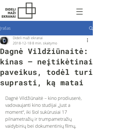
Įrašas
Dideli maži ekranai
2018-12-18
8 min. skaitymo
Dagnė Vildžiūnaitė:
kinas – neįtikėtinai
paveikus, todėl turi
suprasti, ką matai
Dagnė Vildžiūnaitė – kino prodiuserė, 
vadovaujanti kino studijai „Just a 
moment“, iki šiol sukūrusiai 17 
pilnametražių ir trumpametražių 
vaidybinių bei dokumentinių filmų, 