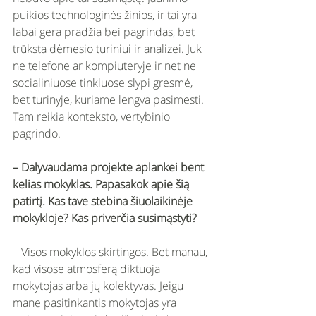
puikios technologinės žinios, ir tai yra 
labai gera pradžia bei pagrindas, bet 
trūksta dėmesio turiniui ir analizei. Juk 
ne telefone ar kompiuteryje ir net ne 
socialiniuose tinkluose slypi grėsmė, 
bet turinyje, kuriame lengva pasimesti. 
Tam reikia konteksto, vertybinio 
pagrindo. 
– Dalyvaudama projekte aplankei bent 
kelias mokyklas. Papasakok apie šią 
patirtį. Kas tave stebina šiuolaikinėje 
mokykloje? Kas priverčia susimąstyti? 
– Visos mokyklos skirtingos. Bet manau, 
kad visose atmosferą diktuoja 
mokytojas arba jų kolektyvas. Jeigu 
mane pasitinkantis mokytojas yra 