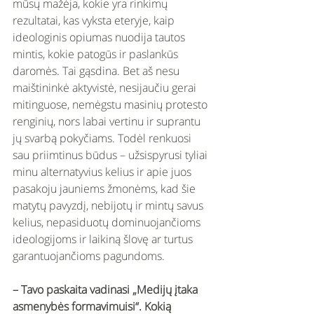
mūsų mažėja, kokie yra rinkimų 
rezultatai, kas vyksta eteryje, kaip 
ideologinis opiumas nuodija tautos 
mintis, kokie patogūs ir paslankūs 
daromės. Tai gąsdina. Bet aš nesu 
maištininkė aktyvistė, nesijaučiu gerai 
mitinguose, nemėgstu masinių protesto 
renginių, nors labai vertinu ir suprantu 
jų svarbą pokyčiams. Todėl renkuosi 
sau priimtinus būdus – užsispyrusi tyliai 
minu alternatyvius kelius ir apie juos 
pasakoju jauniems žmonėms, kad šie 
matytų pavyzdį, nebijotų ir mintų savus 
kelius, nepasiduotų dominuojančioms 
ideologijoms ir laikiną šlovę ar turtus 
garantuojančioms pagundoms. 
– Tavo paskaita vadinasi „Medijų įtaka 
asmenybės formavimuisi“. Kokią 