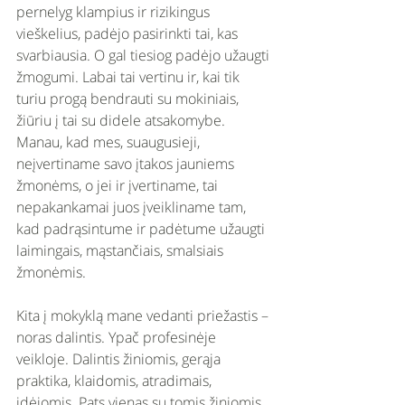
pernelyg klampius ir rizikingus 
vieškelius, padėjo pasirinkti tai, kas 
svarbiausia. O gal tiesiog padėjo užaugti 
žmogumi. Labai tai vertinu ir, kai tik 
turiu progą bendrauti su mokiniais, 
žiūriu į tai su didele atsakomybe. 
Manau, kad mes, suaugusieji, 
neįvertiname savo įtakos jauniems 
žmonėms, o jei ir įvertiname, tai 
nepakankamai juos įveikliname tam, 
kad padrąsintume ir padėtume užaugti 
laimingais, mąstančiais, smalsiais 
žmonėmis. 
Kita į mokyklą mane vedanti priežastis – 
noras dalintis. Ypač profesinėje 
veikloje. Dalintis žiniomis, gerąja 
praktika, klaidomis, atradimais, 
idėjomis. Pats vienas su tomis žiniomis 