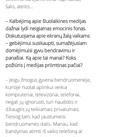
šalis, ateitis… 
– Kalbėjimą apie šiuolaikines medijas 
dažnai lydi neigiamas emocinis fonas. 
Diskutuojama apie ekranų žalą vaikams 
– gebėjimui susikaupti, sumažėjusiam 
domėjimuisi gyvu bendravimu ir 
panašiai. Ką apie tai manai? Koks 
požiūris į medijas priimtinas pačiai? 
– Jeigu žmogus gyvena bendruomenėje, 
kurioje nuolat aplinkui veikia 
kompiuteriai, televizoriai, telefonai, 
negali jų ignoruoti, turi naudotis ir 
džiaugtis jų teikiamais privalumais. 
Tiesiog tam, kad jaustumeisi 
bendruomenės dalis. Manau, kad 
bandymas atimti iš vaiko telefoną ar 