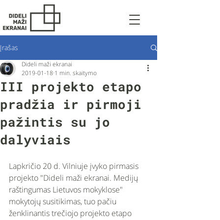
Įrašas
Dideli maži ekranai
2019-01-18
1 min. skaitymo
III projekto etapo
pradžia ir pirmoji
pažintis su jo
dalyviais
Lapkričio 20 d. Vilniuje įvyko pirmasis 
projekto "Dideli maži ekranai. Medijų 
raštingumas Lietuvos mokyklose" 
mokytojų susitikimas, tuo pačiu 
ženklinantis trečiojo projekto etapo 