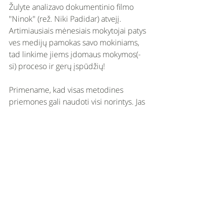
Žulyte analizavo dokumentinio filmo 
"Ninok" (rež. Niki Padidar) atvejį. 
Artimiausiais mėnesiais mokytojai patys 
ves medijų pamokas savo mokiniams, 
tad linkime jiems įdomaus mokymos(-
si) proceso ir gerų įspūdžių!
Primename, kad visas metodines 
priemones gali naudoti visi norintys. Jas 
visas rasite mūsų svetainėjes skiltyje 
"metodinė medžiaga".
Naujausi įrašai
Rodyti viską