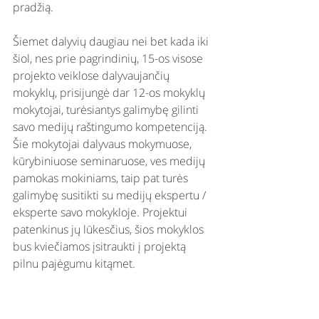
pradžią.
Šiemet dalyvių daugiau nei bet kada iki 
šiol, nes prie pagrindinių, 15-os visose 
projekto veiklose dalyvaujančių 
mokyklų, prisijungė dar 12-os mokyklų 
mokytojai, turėsiantys galimybę gilinti 
savo medijų raštingumo kompetenciją. 
Šie mokytojai dalyvaus mokymuose, 
kūrybiniuose seminaruose, ves medijų 
pamokas mokiniams, taip pat turės 
galimybę susitikti su medijų ekspertu / 
eksperte savo mokykloje. Projektui 
patenkinus jų lūkesčius, šios mokyklos 
bus kviečiamos įsitraukti į projektą 
pilnu pajėgumu kitąmet.