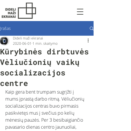
Įrašas
Dideli maži ekranai
2020-06-01
1 min. skaitymo
Kūrybinės dirbtuvės
Vėliučionių vaikų
socializacijos
centre
Kaip gera bent trumpam sugrįžti į 
mums įprastą darbo ritmą. Vėliučionių 
socializacijos centras buvo pirmasis 
pasikvietęs mus į svečius po kelių 
mėnesių pauzės. Per 3 besibaigiančio 
pavasario dienas centro jaunuoliai, 