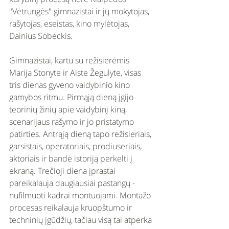
"Vėtrungės" gimnazistai ir jų mokytojas, 
rašytojas, eseistas, kino mylėtojas, 
Dainius Sobeckis. 
Gimnazistai, kartu su režisierėmis 
Marija Stonyte ir Aiste Žegulyte, visas 
tris dienas gyveno vaidybinio kino 
gamybos ritmu. Pirmąją dieną įgijo 
teorinių žinių apie vaidybinį kiną, 
scenarijaus rašymo ir jo pristatymo 
patirties. Antrąją dieną tapo režisieriais, 
garsistais, operatoriais, prodiuseriais, 
aktoriais ir bandė istoriją perkelti į 
ekraną. Trečioji diena įprastai 
pareikalauja daugiausiai pastangų - 
nufilmuoti kadrai montuojami. Montažo 
procesas reikalauja kruopštumo ir 
techninių įgūdžių, tačiau visą tai atperka 