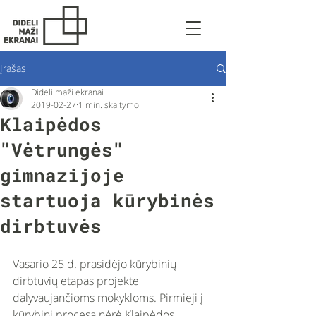
Įrašas
Dideli maži ekranai
2019-02-27
1 min. skaitymo
Klaipėdos
"Vėtrungės"
gimnazijoje
startuoja kūrybinės
dirbtuvės
Vasario 25 d. prasidėjo kūrybinių 
dirbtuvių etapas projekte 
dalyvaujančioms mokykloms. Pirmieji į 
kūrybinį procesą nėrė Klaipėdos 