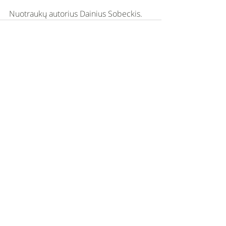
Nuotraukų autorius Dainius Sobeckis.
Naujausi įrašai
Rodyti viską