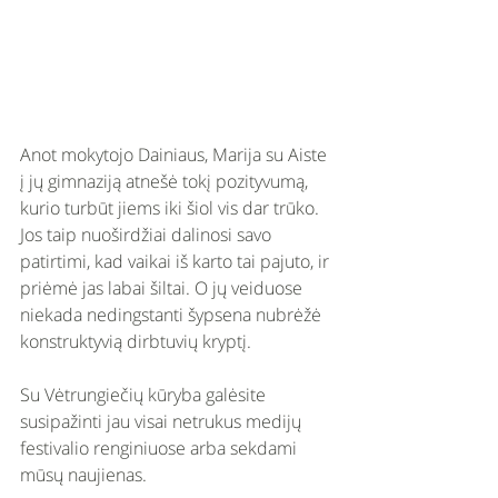
Anot mokytojo Dainiaus, Marija su Aiste 
į jų gimnaziją atnešė tokį pozityvumą, 
kurio turbūt jiems iki šiol vis dar trūko. 
Jos taip nuoširdžiai dalinosi savo 
patirtimi, kad vaikai iš karto tai pajuto, ir 
priėmė jas labai šiltai. O jų veiduose 
niekada nedingstanti šypsena nubrėžė 
konstruktyvią dirbtuvių kryptį. 
Su Vėtrungiečių kūryba galėsite 
susipažinti jau visai netrukus medijų 
festivalio renginiuose arba sekdami 
mūsų naujienas.