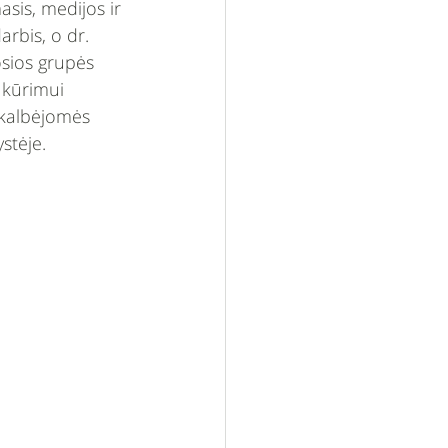
sis, medijos ir 
rbis, o dr. 
sios grupės 
 kūrimui 
 kalbėjomės 
stėje.