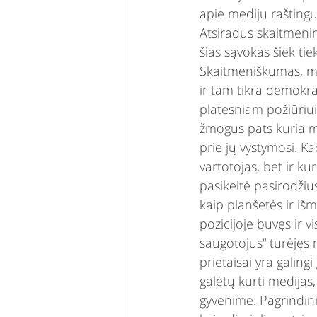
apie medijų raštingu
Atsiradus skaitmenine
šias sąvokas šiek tiek
Skaitmeniškumas, m
ir tam tikra demokrat
platesniam požiūriui. 
žmogus pats kuria me
prie jų vystymosi. K
vartotojas, bet ir kū
pasikeitė pasirodžiu
kaip planšetės ir išm
pozicijoje buvęs ir v
saugotojus“ turėjęs 
prietaisai yra galing
galėtų kurti medija
gyvenime. Pagrindin