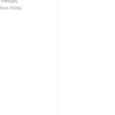
 medijas, 
rtinus mūsų 