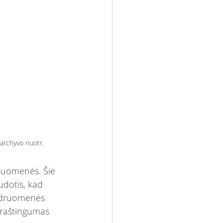
archyvo nuotr.
isuomenės. Šie 
udotis, kad 
endruomenės 
 raštingumas 