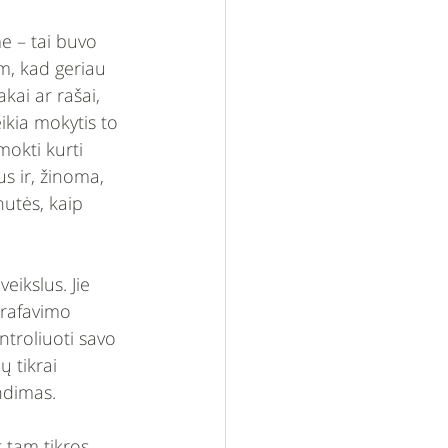
e – tai buvo 
am, kad geriau 
kai ar rašai, 
ikia mokytis to 
okti kurti 
s ir, žinoma, 
nutės, kaip 
ikslus. Jie 
grafavimo 
ntroliuoti savo 
ų tikrai 
ndimas. 
 tam tikros 