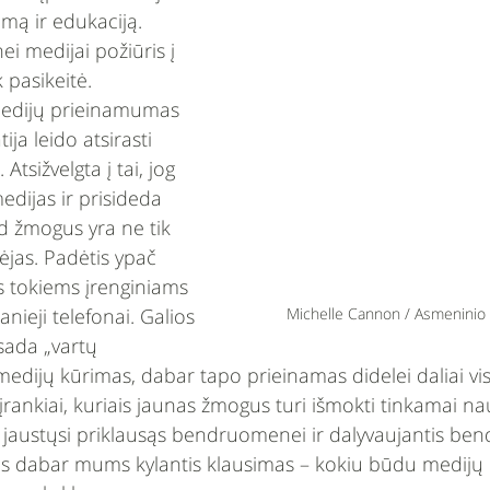
mą ir edukaciją. 
i medijai požiūris į 
 pasikeitė. 
edijų prieinamumas 
ija leido atsirasti 
Atsižvelgta į tai, jog 
dijas ir prisideda 
ad žmogus yra ne tik 
rėjas. Padėtis ypač 
s tokiems įrenginiams 
Michelle Cannon / Asmeninio 
anieji telefonai. Galios 
isada „vartų 
medijų kūrimas, dabar tapo prieinamas didelei daliai v
i įrankiai, kuriais jaunas žmogus turi išmokti tinkamai na
s, jaustųsi priklausąs bendruomenei ir dalyvaujantis b
is dabar mums kylantis klausimas – kokiu būdu medijų