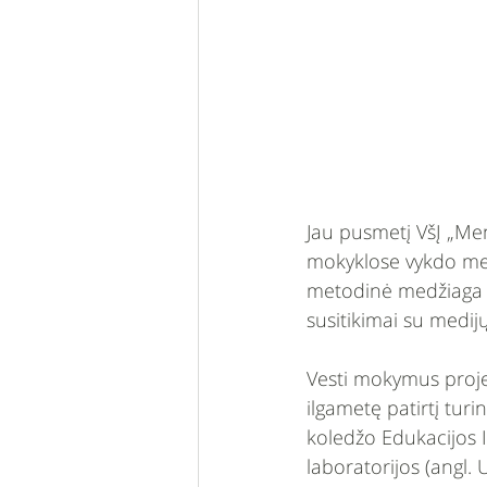
Jau pusmetį VšĮ „Meno
mokyklose vykdo med
metodinė medžiaga 
susitikimai su medijų 
Vesti mokymus projek
ilgametę patirtį tur
koledžo Edukacijos I
laboratorijos (angl