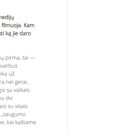
medijų 
, filmuoja. Kam 
i ką jie daro 
sų pirma, tai — 
svarbus 
eka už 
a nei gerai, 
si su vaikais 
u dvi 
si su visais 
jo „saugumo 
me, kai kalbame 