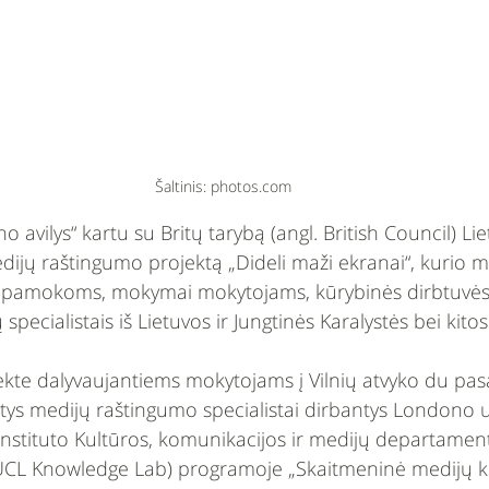
Šaltinis: photos.com
 avilys“ kartu su Britų tarybą (angl. British Council) Li
ijų raštingumo projektą „Dideli maži ekranai“, kurio 
pamokoms, mokymai mokytojams, kūrybinės dirbtuvės
specialistais iš Lietuvos ir Jungtinės Karalystės bei kitos 
te dalyvaujantiems mokytojams į Vilnių atvyko du pasau
intys medijų raštingumo specialistai dirbantys Londono u
nstituto Kultūros, komunikacijos ir medijų departament
. UCL Knowledge Lab) programoje „Skaitmeninė medijų ku