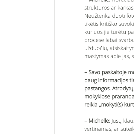
struktūros ar karkas
Neužtenka duoti foto
tikėtis kritiško suv
kuriuos jie turėtų pa
procese labai svarbu
užduočių, atsiskaity
mąstymas apie jas, 
– Savo paskaitoje m
daug informacijos ti
pastangos. Atrodytų,
mokyklose prarandam
reikia „mokyti(s) kurt
– Michelle:
 Jūsų klau
vertinamas, ar sutei