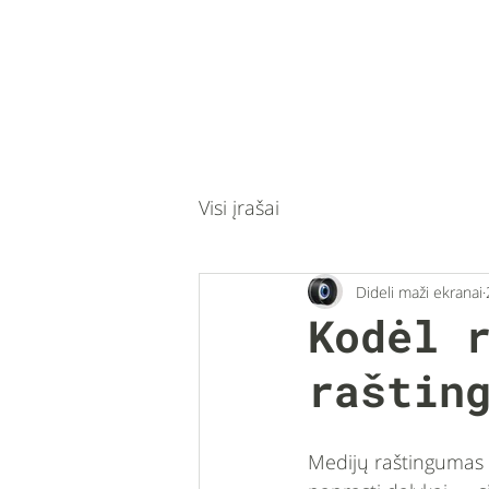
Visi įrašai
Dideli maži ekranai
Kodėl 
raštin
Medijų raštingumas d