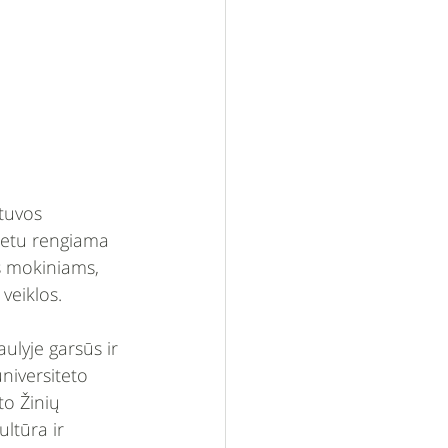
etuvos 
metu rengiama 
 mokiniams, 
veiklos. 
lyje garsūs ir 
niversiteto 
o Žinių 
ltūra ir 