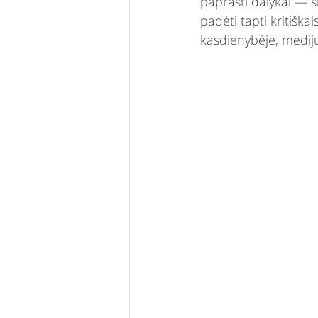
paprasti dalykai — s
padėti tapti kritiška
kasdienybėje, medij