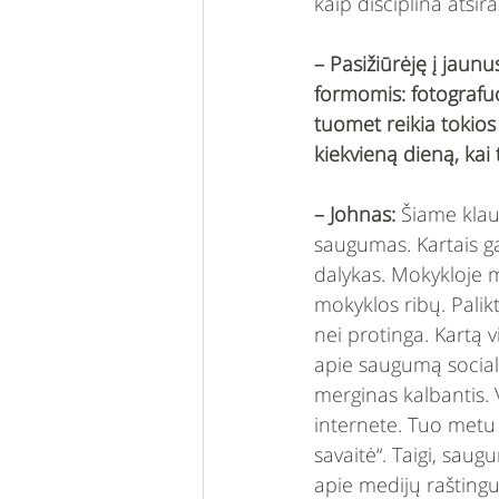
kaip disciplina atsir
– Pasižiūrėję į jaun
formomis: fotografuo
tuomet reikia tokios
kiekvieną dieną, kai 
– Johnas: 
Šiame klau
saugumas. Kartais ga
dalykas. Mokykloje 
mokyklos ribų. Palik
nei protinga. Kartą v
apie saugumą sociali
merginas kalbantis. 
internete. Tuo metu 
savaitė“. Taigi, sau
apie medijų rašting