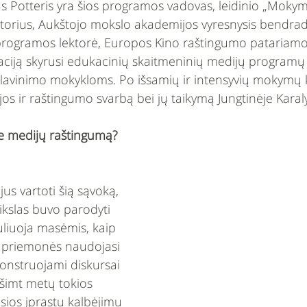
as Potteris yra šios programos vadovas, leidinio „Mokyma
torius, Aukštojo mokslo akademijos vyresnysis bendrada
rogramos lektorė, Europos Kino raštingumo patariamo
taciją skyrusi edukacinių skaitmeninių medijų programų
io lavinimo mokykloms. Po išsamių ir intensyvių mokymų
os ir raštingumo svarbą bei jų taikymą Jungtinėje Karaly
te medijų raštingumą?
jus vartoti šią sąvoką, 
kslas buvo parodyti 
liuoja masėmis, kaip 
os priemonės naudojasi 
konstruojami diskursai 
ešimt metų tokios 
sios įprastu kalbėjimu 