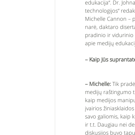
edukacija“. Dr. John
technologijos“ redak
Michelle Cannon – p
narė, daktaro diser
pradinio ir vidurin
apie medijų edukacij
– Kaip Jūs supranta
– Michelle:
 Tik pradė
medijų raštingumo ti
kaip medijos manipu
įvairios žiniasklaid
savo galiomis, kaip 
ir t.t. Daugiau nei d
diskusijos buvo tapu