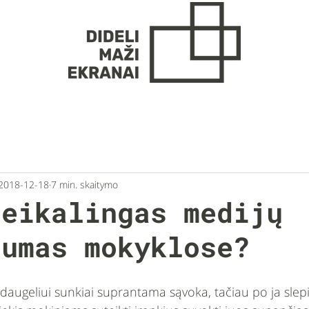
2018-12-18
7 min. skaitymo
reikalingas medijų
gumas mokyklose?
augeliui sunkiai suprantama sąvoka, tačiau po ja slepi