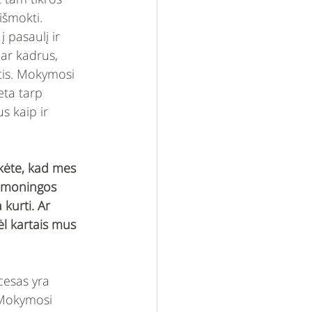
išmokti. 
 pasaulį ir 
ar kadrus, 
rtis. Mokymosi 
eta tarp 
s kaip ir 
kėte, kad mes 
sąmoningos 
kurti. Ar 
l kartais mus 
cesas yra 
 Mokymosi 