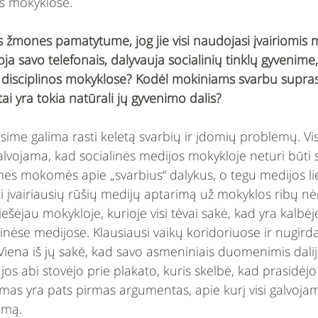
as mokyklose. 
us žmones pamatytume, jog jie visi naudojasi įvairiomis 
ja savo telefonais, dalyvauja socialinių tinklų gyvenime
 disciplinos mokyklose? Kodėl mokiniams svarbu suprast
tai yra tokia natūrali jų gyvenimo dalis? 
sime galima rasti keletą svarbių ir įdomių problemų. Vi
lvojama, kad socialinės medijos mokykloje neturi būti 
mes mokomės apie „svarbius“ dalykus, o tegu medijos li
ti įvairiausių rūšių medijų aptarimą už mokyklos ribų nėr
iešėjau mokykloje, kurioje visi tėvai sakė, kad yra kalbėję
nėse medijose. Klausiausi vaikų koridoriuose ir nugirda
Viena iš jų sakė, kad savo asmeniniais duomenimis dalija
jos abi stovėjo prie plakato, kuris skelbė, kad prasidė
gumas yra pats pirmas argumentas, apie kurį visi galvoja
umą.