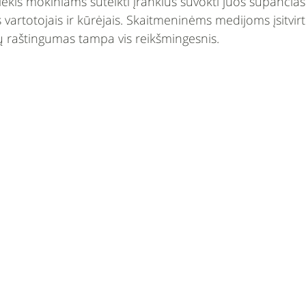
iekis mokiniams suteikti įrankius suvokti juos supančias
is vartotojais ir kūrėjais. Skaitmeninėms medijoms įsitvi
ų raštingumas tampa vis reikšmingesnis.