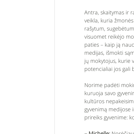
Antra, skaitymas ir
veikla, kuria žmonės 
rašytum, sugebėtum ai
visuomet reikėjo mok
paties – kaip ją nau
medijas, išmokti sąmo
jų mokytojus, kurie v
potencialiai jos gali
Norime padėti mokini
kuruoja savo gyvenim
kultūros nepakeisime
gyvenimą medijose ir t
prireiks gyvenime: 
– Michelle: 
Norėčiau