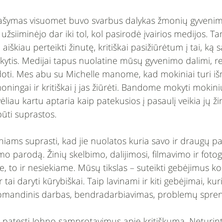
 rašymas visuomet buvo svarbus dalykas žmonių gyvenim
užsiiminėjo dar iki tol, kol pasirodė įvairios medijos. T
škiau perteikti žinutę, kritiškai pasižiūrėtum į tai, ką sa
ytis. Medijai tapus nuolatine mūsų gyvenimo dalimi, re
doti. Mes abu su Michelle manome, kad mokiniai turi išm
ningai ir kritiškai į jas žiūrėti. Bandome mokyti mokiniu
ėliau kartu aptaria kaip patekusios į pasaulį veikia jų ži
 būti suprastos.
ams suprasti, kad jie nuolatos kuria savo ir draugų pave
o parodą. Žinių skelbimo, dalijimosi, filmavimo ir foto
, to ir nesiekiame. Mūsų tikslas – suteikti gebėjimus ko
ai daryti kūrybiškai. Taip lavinami ir kiti gebėjimai, kuri
komandinis darbas, bendradarbiavimas, problemų spre
 patęsti Johno samprotavimus apie kritiškumą. Neturint