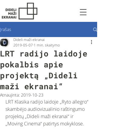
Įrašas
Dideli maži ekranai
2019-05-07
1 min. skaitymo
LRT radijo laidoje
pokalbis apie
projektą „Dideli
maži ekranai“
Atnaujinta:
2019-10-23
LRT Klasika radijo laidoje „Ryto allegro“ 
skambėjo audiovizualinio raštingumo 
projektų „Dideli maži ekranai“ ir 
„Moving Cinema“ patirtys mokyklose. 