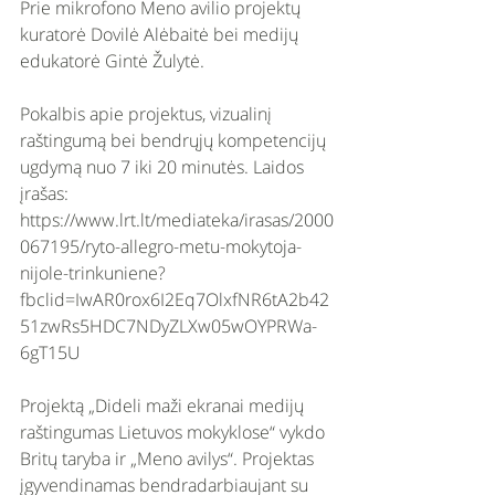
Prie mikrofono Meno avilio projektų 
kuratorė Dovilė Alėbaitė bei medijų 
edukatorė Gintė Žulytė.
Pokalbis apie projektus, vizualinį 
raštingumą bei bendrųjų kompetencijų 
ugdymą nuo 7 iki 20 minutės. Laidos 
įrašas:
https://www.lrt.lt/mediateka/irasas/2000
067195/ryto-allegro-metu-mokytoja-
nijole-trinkuniene?
fbclid=IwAR0rox6I2Eq7OlxfNR6tA2b42
51zwRs5HDC7NDyZLXw05wOYPRWa-
6gT15U
Projektą „Dideli maži ekranai medijų 
raštingumas Lietuvos mokyklose“ vykdo 
Britų taryba ir „Meno avilys“. Projektas 
įgyvendinamas bendradarbiaujant su 