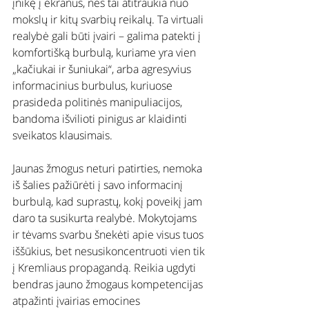
įnikę į ekranus, nes tai atitraukia nuo 
mokslų ir kitų svarbių reikalų. Ta virtuali 
realybė gali būti įvairi – galima patekti į 
komfortišką burbulą, kuriame yra vien 
„kačiukai ir šuniukai“, arba agresyvius 
informacinius burbulus, kuriuose 
prasideda politinės manipuliacijos, 
bandoma išvilioti pinigus ar klaidinti 
sveikatos klausimais.
Jaunas žmogus neturi patirties, nemoka 
iš šalies pažiūrėti į savo informacinį 
burbulą, kad suprastų, kokį poveikį jam 
daro ta susikurta realybė. Mokytojams 
ir tėvams svarbu šnekėti apie visus tuos 
iššūkius, bet nesusikoncentruoti vien tik 
į Kremliaus propagandą. Reikia ugdyti 
bendras jauno žmogaus kompetencijas 
atpažinti įvairias emocines 