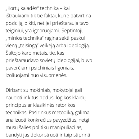
„Kortų kaladės“ technika – kai 
ištraukiami tik tie faktai, kurie patvirtina 
poziciją, o kiti, net jei prieštarauja tavo 
teiginiui, yra ignoruojami. Septintoji, 
„minios technika“ ragina sekti paskui 
vieną „teisingą“ veikėją arba ideologiją. 
Šaltojo karo metais, tie, kas 
prieštaraudavo sovietų ideologijai, buvo 
paverčiami psichiniais ligoniais, 
izoliuojami nuo visuomenės.
Dirbant su mokiniais, mokytojai gali 
naudoti ir kitus būdus: logikos klaidų 
principus ar klasikinės retorikos 
technikas. Pasirinkus metodiką, galima 
analizuoti konkrečius pavyzdžius, netgi 
mūsų šalies politikų manipuliacijas, 
bandyti jas dekonstruoti ir taip stiprinti 