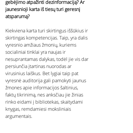
gebėjimo atpažinti dezinformaciją? Ar 
jaunesnioji karta iš tiesų turi geresnį 
atsparumą?
Kiekviena karta turi skirtingus iššūkius ir 
skirtingas kompetencijas. Taip, yra dalis 
vyresnio amžiaus žmonių, kuriems 
socialiniai tinklai yra naujas ir 
nesuprantamas dalykas, todėl jie vis dar 
persiunčia įtartinas nuorodas ar 
virusinius laiškus. Bet lygiai taip pat 
vyresnė auditorija gali pamokyti jaunus 
žmones apie informacijos šaltinius, 
faktų tikrinimą, nes anksčiau jie žinias 
rinko eidami į bibliotekas, skaitydami 
knygas, remdamiesi moksliniais 
argumentais.
Jaunoji karta dėl informacijos greičio ir 