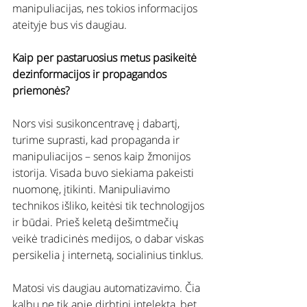
manipuliacijas, nes tokios informacijos 
ateityje bus vis daugiau.
Kaip per pastaruosius metus pasikeitė 
dezinformacijos ir propagandos 
priemonės?
Nors visi susikoncentravę į dabartį, 
turime suprasti, kad propaganda ir 
manipuliacijos – senos kaip žmonijos 
istorija. Visada buvo siekiama pakeisti 
nuomonę, įtikinti. Manipuliavimo 
technikos išliko, keitėsi tik technologijos 
ir būdai. Prieš keletą dešimtmečių 
veikė tradicinės medijos, o dabar viskas 
persikelia į internetą, socialinius tinklus.
Matosi vis daugiau automatizavimo. Čia 
kalbu ne tik apie dirbtinį intelektą, bet 