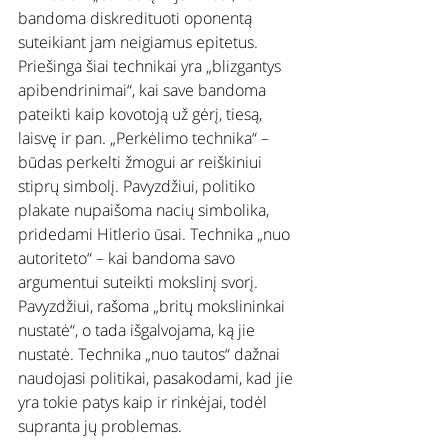
bandoma diskredituoti oponentą 
suteikiant jam neigiamus epitetus. 
Priešinga šiai technikai yra „blizgantys 
apibendrinimai“, kai save bandoma 
pateikti kaip kovotoją už gėrį, tiesą, 
laisvę ir pan. „Perkėlimo technika“ – 
būdas perkelti žmogui ar reiškiniui 
stiprų simbolį. Pavyzdžiui, politiko 
plakate nupaišoma nacių simbolika, 
pridedami Hitlerio ūsai. Technika „nuo 
autoriteto“ – kai bandoma savo 
argumentui suteikti mokslinį svorį. 
Pavyzdžiui, rašoma „britų mokslininkai 
nustatė“, o tada išgalvojama, ką jie 
nustatė. Technika „nuo tautos“ dažnai 
naudojasi politikai, pasakodami, kad jie 
yra tokie patys kaip ir rinkėjai, todėl 
supranta jų problemas.