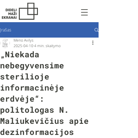
Įrašas
Meno Avilys
2025-04-10
4 min. skaitymo
„Niekada
nebegyvensime
sterilioje
informacinėje
erdvėje“:
politologas N.
Maliukevičius apie
dezinformacijos