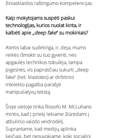
žiniasklaidos raštingumo kompetencijas.
Kaip mokytojams suspėti paskui 
technologijas, kurios nuolat kinta, ir 
kalbėti apie „
deep fake
“ su mokiniais?
Ateitis labai sudėtinga, ir, deja, mums 
reikės išmokti su tuo gyventi, nes 
apgaulės technikos tobulėja, tampa 
pigesnės, vis paprasčiau sukurti „deep 
fake“ (liet. klastotes) ar dirbtinio 
intelekto pagalba parašyti 
manipuliatyvų tekstą.
Šioje vietoje tinka filosofo M. McLuhano 
mintis, kad į priekį lekiame žiūrėdami į 
atbulinio vaizdo veidrodėlį. 
Suprantame, kad medijų aplinka 
keičiasi, bet nesuvokiame, kokį socialinį 