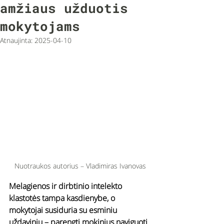
amžiaus užduotis
mokytojams
Atnaujinta:
2025-04-10
Nuotraukos autorius – Vladimiras Ivanovas
Melagienos ir dirbtinio intelekto 
klastotės tampa kasdienybe, o 
mokytojai susiduria su esminiu 
uždaviniu – parengti mokinius naviguoti 