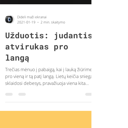
Dideli maži ekranai
2021-01-19
2 min. skaitymo
Užduotis: judantis
atvirukas pro
langą
Trečias mėnuo į pabaigą, kai į lauką žiūrime
pro vieną ir tą patį langą. Lietų keičia sniegas,
sklaidosi debesys, pravažiuoja viena kita...